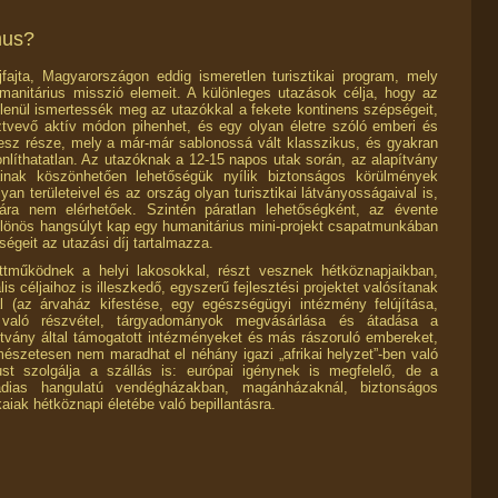
mus?
fajta, Magyarországon eddig ismeretlen turisztikai program, mely
manitárius misszió elemeit. A különleges utazások célja, hogy az
etlenül ismertessék meg az utazókkal a fekete kontinens szépségeit,
ztvevő aktív módon pihenhet, és egy olyan életre szóló emberi és
lesz része, mely a már-már sablonossá vált klasszikus, és gyakran
líthatatlan. Az utazóknak a 12-15 napos utak során, az alapítvány
tainak köszönhetően lehetőségük nyílik biztonságos körülmények
yan területeivel és az ország olyan turisztikai látványosságaival is,
ra nem elérhetőek. Szintén páratlan lehetőségként, az évente
ülönös hangsúlyt kap egy humanitárius mini-projekt csapatmunkában
ségeit az utazási díj tartalmazza.
tműködnek a helyi lakosokkal, részt vesznek hétköznapjaikban,
s céljaihoz is illeszkedő, egyszerű fejlesztési projektet valósítanak
l (az árvaház kifestése, egy egészségügyi intézmény felújítása,
való részvétel, tárgyadományok megvásárlása és átadása a
ítvány által támogatott intézményeket és más rászoruló embereket,
észetesen nem maradhat el néhány igazi „afrikai helyzet”-ben való
st szolgálja a szállás is: európai igénynek is megfelelő, de a
ládias hangulatú vendégházakban, magánházaknál, biztonságos
aiak hétköznapi életébe való bepillantásra.