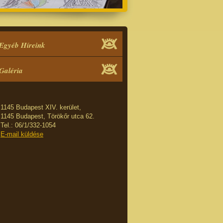
Egyéb Híreink
Galéria
1145 Budapest XIV. kerület,
1145 Budapest, Törökőr utca 62.
Tel.: 06/1/332-1054
E-mail küldése