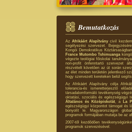
Bemutatkozás
Az
Afrikáért Alapítvány
civil kezdemé
segélyezési szervezet. Bejegyzésér
Kongói Demokratikus Köztársaságban (
France Mutombo T
shimuanga
kongói
végezte teológiai főiskolai tanulmánya
non-profit önfenntartó szervezet ál
részvételt követően az út során szerz
az élet minden területén jelentkező szü
hogy szervezett kereteken belül segítse
Az Afrikáért Alapítvány célja Afrik
tolerancia-és ismeretterjesztő előad
társadalomformáló tevékenység végzés
oktatási, szociális és egészségügyi
Általános és Középiskolát
, a
La P
egészségügyi központot támogat és lá
bonyolít le. Magyarországon globali
programok formájában mutatja be az afr
2007-től kezdődően tevékenységünket
programok szervezésével.