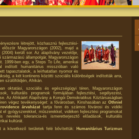
nyezésre létrejött, közhasznú fejlesztési-
e először Magyarországon (2002), majd a
2004) került sor. Az alapítvány vezetője,
 származású állampolgár, Magyarországon
it. 1999-ben egy, a Steps To Life, amerikai
tal indított humanitárius misszióban való
ett tapasztalatok, a leírhatatlan nyomor és
kség, a két kontinens közötti szociális különbségek indították arra,
n szülőföldjén, Afrikán.
ában oktatási, szociális és egészségügyi téren, Magyarországon
ások, kulturális programok formájában fejlesztési, segélyezési,
e. Az Afrikáért Alapítvány a Kongói Demokratikus Köztársaságban
 téren végez tevékenységet: a fővárosban, Kinshasában az
Othniel
rovidence árvaházat
tartja fenn és számos fövárosi és vidéki
t el gyógyszerekkel, műszerekkel, vidéken fejlesztési programokat
s nevelés tolerancia-és ismeretterjesztő előadások, kulturális
ikai kultúrát.
 a következő területek felé bővítettük:
Humanitárius Turizmus