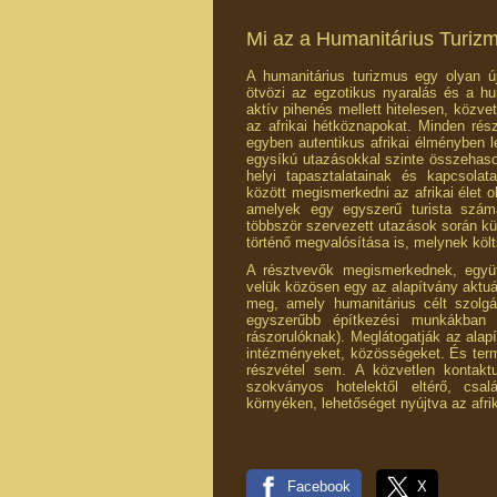
Mi az a Humanitárius Turiz
A humanitárius turizmus egy olyan új
ötvözi az egzotikus nyaralás és a hu
aktív pihenés mellett hitelesen, közv
az afrikai hétköznapokat. Minden rés
egyben autentikus afrikai élményben 
egysíkú utazásokkal szinte összehason
helyi tapasztalatainak és kapcsola
között megismerkedni az afrikai élet ol
amelyek egy egyszerű turista számá
többször szervezett utazások során k
történő megvalósítása is, melynek költ
A résztvevők megismerkednek, együt
velük közösen egy az alapítvány aktuáli
meg, amely humanitárius célt szolgá
egyszerűbb építkezési munkákban 
rászorulóknak). Meglátogatják az alap
intézményeket, közösségeket. És term
részvétel sem. A közvetlen kontaktu
szokványos hotelektől eltérő, csa
környéken, lehetőséget nyújtva az afrik
Facebook
X