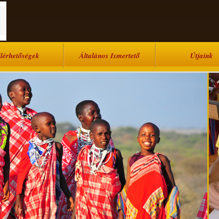
lérhetőségek
Általános Ismertető
Útjaink