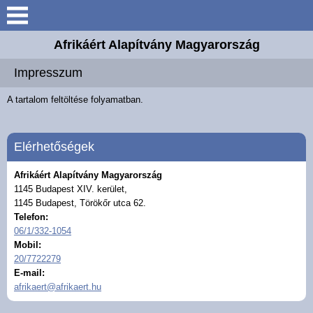
Keresés
Afrikáért Alapítvány Magyarország
Bemutatkozás
Impresszum
Elérhetőségek
A tartalom feltöltése folyamatban.
Általános Ismertető
Elérhetőségek
Útjaink
Afrikáért Alapítvány Magyarország
1145 Budapest XIV. kerület,
1145 Budapest, Törökőr utca 62.
Beszámolók
Telefon:
06/1/332-1054
Egyéb Híreink
Mobil:
20/7722279
E-mail:
Galéria
afrikaert@afrikaert.hu