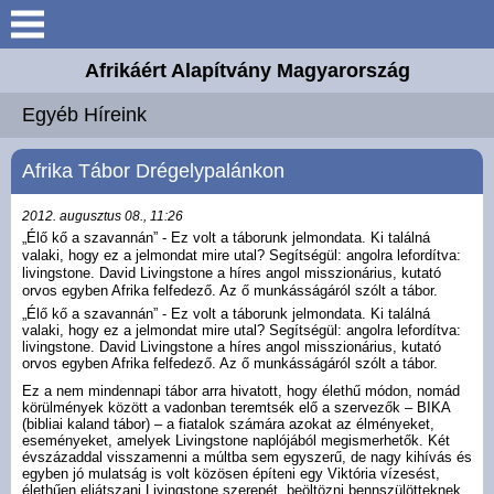
Keresés
Afrikáért Alapítvány Magyarország
Bemutatkozás
Egyéb Híreink
Elérhetőségek
Afrika Tábor Drégelypalánkon
Általános Ismertető
2012. augusztus 08., 11:26
„Élő kő a szavannán” - Ez volt a táborunk jelmondata. Ki találná
valaki, hogy ez a jelmondat mire utal? Segítségül: angolra lefordítva:
Útjaink
livingstone. David Livingstone a híres angol misszionárius, kutató
orvos egyben Afrika felfedező. Az ő munkásságáról szólt a tábor.
„Élő kő a szavannán” - Ez volt a táborunk jelmondata. Ki találná
Beszámolók
valaki, hogy ez a jelmondat mire utal? Segítségül: angolra lefordítva:
livingstone. David Livingstone a híres angol misszionárius, kutató
orvos egyben Afrika felfedező. Az ő munkásságáról szólt a tábor.
Egyéb Híreink
Ez a nem mindennapi tábor arra hivatott, hogy élethű módon, nomád
körülmények között a vadonban teremtsék elő a szervezők – BIKA
(bibliai kaland tábor) – a fiatalok számára azokat az élményeket,
Galéria
eseményeket, amelyek Livingstone naplójából megismerhetők. Két
évszázaddal visszamenni a múltba sem egyszerű, de nagy kihívás és
egyben jó mulatság is volt közösen építeni egy Viktória vízesést,
élethűen eljátszani Livingstone szerepét, beöltözni bennszülötteknek,