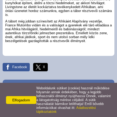
kunyhókat építeni, átélni a törzsi hiedelmeket, az akkori hitvilágot.
Livingstone az életét kockáztatva tevékenykedett Afrikában, ami
óriási üzenetet hordoz számunkra, egyben a tábor résztvevői számára
is.
A tábort még jobban színesített az Afrikáért Alapítvány vezetője,
France Mutombo vidám és a valóságot a gyerekek elé táró előadása a
mai Afrika hitvilágáról, hiedelmeiről és babonásságról; mindezt
autentikus törzsfőnöki jelmezben prezentálva. Emellett közös zene,
ének, afrikai játékok, sport és nem utolsó sorban mély lelki
beszélgetések gazdagították a résztvevők élményeit.
Facebook
X
Elérhetőségek
Weboldalunk sütiket (cookie) használ működése
folyamán annak érdekében, hogy a legjobb
Afrikáért Alapítvány Magyarország
felhasználói élményt nyújthassa Önnek, valamint
Elfogadom
a látogatottság mérése céljából. A sütik
1145 Budapest XIV. kerület,
használatát bármikor letilthatja! Erről bővebb
1145 Budapest, Törökőr utca 62.
információkat olvashat itt:
Adatkezelési
Telefon:
tájékoztatónk
06/1/332-1054