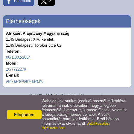
Facebook
X
Elérhetőségek
Afrikáért Alapítvány Magyarország
1145 Budapest XIV. kerület,
1145 Budapest, Törökőr utca 62.
Telefon:
06/1/332-1054
Mobil:
20/7722279
E-mail:
afrikaert@afrikaert.hu
© 2026 - Afrikáért Alapítvány Magyarország
Weboldalunk sütiket (cookie) használ működése
Adatkezelési tájékoztató
Oldal információk
Impresszum
folyamán annak érdekében, hogy a legjobb
felhasználói élményt nyújthassa Önnek, valamint
Elfogadom
a látogatottság mérése céljából. A sütik
használatát bármikor letilthatja! Erről bővebb
információkat olvashat itt:
Adatkezelési
tájékoztatónk