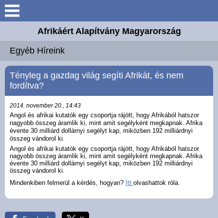
Keresés
Afrikáért Alapítvány Magyarország
Bemutatkozás
Egyéb Híreink
Elérhetőségek
Tényleg a gazdag világ segíti Afrikát, és nem
fordítva?
Általános Ismertető
2014. november 20., 14:43
Angol és afrikai kutatók egy csoportja rájött, hogy Afrikából hatszor
Útjaink
nagyobb összeg áramlik ki, mint amit segélyként megkapnak. Afrika
évente 30 milliárd dollárnyi segélyt kap, miközben 192 milliárdnyi
összeg vándorol ki.
Beszámolók
Angol és afrikai kutatók egy csoportja rájött, hogy Afrikából hatszor
nagyobb összeg áramlik ki, mint amit segélyként megkapnak. Afrika
évente 30 milliárd dollárnyi segélyt kap, miközben 192 milliárdnyi
Egyéb Híreink
összeg vándorol ki.
Mindenkiben felmerül a kérdés, hogyan?
Itt
olvashattok róla.
Galéria