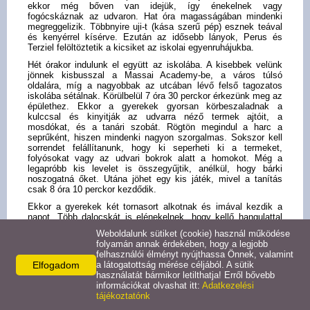
ekkor még bőven van idejük, így énekelnek vagy
fogócskáznak az udvaron. Hat óra magasságában mindenki
megreggelizik. Többnyire uji-t (kása szerű pép) esznek teával
és kenyérrel kísérve. Ezután az idősebb lányok, Perus és
Terziel felöltöztetik a kicsiket az iskolai egyenruhájukba.
Hét órakor indulunk el együtt az iskolába. A kisebbek velünk
jönnek kisbusszal a Massai Academy-be, a város túlsó
oldalára, míg a nagyobbak az utcában lévő felső tagozatos
iskolába sétálnak. Körülbelül 7 óra 30 perckor érkezünk meg az
épülethez. Ekkor a gyerekek gyorsan körbeszaladnak a
kulccsal és kinyitják az udvarra néző termek ajtóit, a
mosdókat, és a tanári szobát. Rögtön megindul a harc a
seprűként, hiszen mindenki nagyon szorgalmas. Sokszor kell
sorrendet felállítanunk, hogy ki seperheti ki a termeket,
folyósokat vagy az udvari bokrok alatt a homokot. Még a
legapróbb kis levelet is összegyűjtik, anélkül, hogy bárki
noszogatná őket. Utána jöhet egy kis játék, mivel a tanítás
csak 8 óra 10 perckor kezdődik.
Ekkor a gyerekek két tornasort alkotnak és imával kezdik a
napot. Több dalocskát is elénekelnek, hogy kellő hangulattal
induljon a nap.
Weboldalunk sütiket (cookie) használ működése
folyamán annak érdekében, hogy a legjobb
Az általános iskola alsóbb tagozataiba járóknak napi négy órája
felhasználói élményt nyújthassa Önnek, valamint
van. Az első kettő mindig angol és matematika. Utána jönnek a
Elfogadom
a látogatottság mérése céljából. A sütik
„kevésbé nyomatékos” tantárgyak, mint a tudomány (ami
használatát bármikor letilthatja! Erről bővebb
leginkább az otthoni biológiára hasonlít), a
információkat olvashat itt:
Adatkezelési
társadalomtudomány és a technika. Hetente többször vallástan
tájékoztatónk
és hittan zárja a napot minden osztályban.