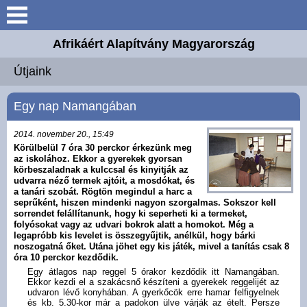
Keresés
Afrikáért Alapítvány Magyarország
Bemutatkozás
Útjaink
Elérhetőségek
Egy nap Namangában
Általános Ismertető
2014. november 20., 15:49
Körülbelül 7 óra 30 perckor érkezünk meg
az iskolához. Ekkor a gyerekek gyorsan
Útjaink
körbeszaladnak a kulccsal és kinyitják az
udvarra néző termek ajtóit, a mosdókat, és
a tanári szobát. Rögtön megindul a harc a
Beszámolók
seprűként, hiszen mindenki nagyon szorgalmas. Sokszor kell
sorrendet felállítanunk, hogy ki seperheti ki a termeket,
folyósokat vagy az udvari bokrok alatt a homokot. Még a
legapróbb kis levelet is összegyűjtik, anélkül, hogy bárki
Egyéb Híreink
noszogatná őket. Utána jöhet egy kis játék, mivel a tanítás csak 8
óra 10 perckor kezdődik.
Egy átlagos nap reggel 5 órakor kezdődik itt Namangában.
Galéria
Ekkor kezdi el a szakácsnő készíteni a gyerekek reggelijét az
udvaron lévő konyhában. A gyerkőcök erre hamar felfigyelnek
és kb. 5.30-kor már a padokon ülve várják az ételt. Persze